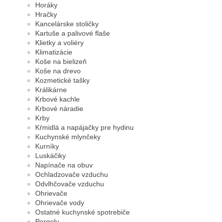
Horáky
Hračky
Kancelárske stoličky
Kartuše a palivové flaše
Klietky a voliéry
Klimatizácie
Koše na bielizeň
Koše na drevo
Kozmetické tašky
Králikárne
Krbové kachle
Krbové náradie
Krby
Kŕmidlá a napájačky pre hydinu
Kuchynské mlynčeky
Kurníky
Luskáčiky
Napínače na obuv
Ochladzovače vzduchu
Odvlhčovače vzduchu
Ohrievače
Ohrievače vody
Ostatné kuchynské spotrebiče
Pergoly