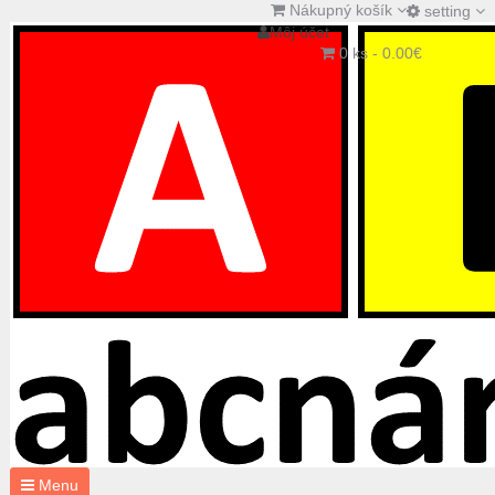
Nákupný košík
setting
Môj účet
0 ks - 0.00€
Menu