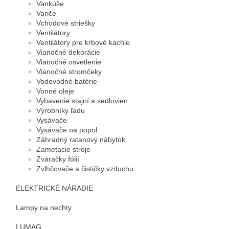
Vankúše
Variče
Vchodové striešky
Ventilátory
Ventilátory pre krbové kachle
Vianočné dekorácie
Vianočné osvetlenie
Vianočné stromčeky
Vodovodné batérie
Vonné oleje
Vybavenie stajní a sedlovien
Výrobníky ľadu
Vysávače
Vysávače na popol
Záhradný ratanový nábytok
Zametacie stroje
Zváračky fólií
Zvlhčovače a čističky vzduchu
ELEKTRICKÉ NÁRADIE
Lampy na nechty
LUMAG