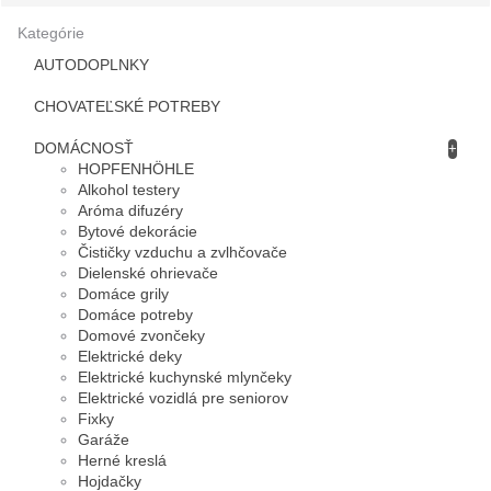
Kategórie
AUTODOPLNKY
CHOVATEĽSKÉ POTREBY
DOMÁCNOSŤ
+
HOPFENHÖHLE
Alkohol testery
Aróma difuzéry
Bytové dekorácie
Čističky vzduchu a zvlhčovače
Dielenské ohrievače
Domáce grily
Domáce potreby
Domové zvončeky
Elektrické deky
Elektrické kuchynské mlynčeky
Elektrické vozidlá pre seniorov
Fixky
Garáže
Herné kreslá
Hojdačky