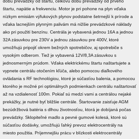
dobu prevádzky od štartu, celkovú dobu prevádzky od prvého
štartu, napätie a frekvenciu. Motor je pri pohone na plyn vďaka
nízkym emisiám výfukových plynov podstatne šetrnejší k prírode a
vďaka lacnejším plynným palivám má nižšie prevádzkové náklady
ako pri použití benzínu. Centrála je vybavená jednou 16A a jednou
32A zásuvkou pre 230V a jednou zásuvkou pre 400V, ktoré
umožňujú pripojiť okrem bežných spotrebičov, aj spotrebiče s
vysokým odberom. Tiež je vybavená 12V/8,3A zásuvkou s
jednosmerným prúdom. Vďaka elektrickému štartu naštartujete a
vypnete centrálu otočením kľúča, alebo pomocou diaľkového
ovládania s RF technológiou, ktoré je súčasťou balenia, a pomocou
ktorého je možné pri optimálnych podmienkach centrálu naštartovať
až na vzdialenosť 100m. Pokiaľ sú medzi vami a centrálou nejaké
prekážky, je nutné byť bližšie centrále. Štartovanie zaisťuje AGM
bezúdržbová batéria s dlhou životnosťou, ktorá je dobíjaná počas
prevádzky. Sklopiteľné madlo a pevné gumové kolesá, ktoré sú
súčasťou dodávky, umožňujú ľahký prevoz elektrocentrály na
miesto použitia. Príjemnejšiu prácu v blízkosti elektrocentrály