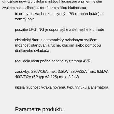
umožňuje nový typ výfuku s nižšou hlučnosťou a príjemnejším
zvukom a tiež silnejší alternátor s nižšou hlučnosťou.
tri druhy paliva: benzín, plynný LPG (propán-bután) a
zemný plyn
použitie LPG, NG je úspornejšie a šetrnejšie k prírode
elektrický štart s automaticky ovládaným sytičom,
možnosť štartovania ručne, kľúčom alebo pomocou
diaľkového ovládača
regulácia výstupného napätia systémom AVR
zásuvky: 230V/16A max. 3,5kW; 230V/32A max. 6,5kW;
400V/32A (5P typ AJ-125) max. 8,2kW
nižšia hlučnosť vďaka novému typu výfuku a alternátora
Parametre produktu