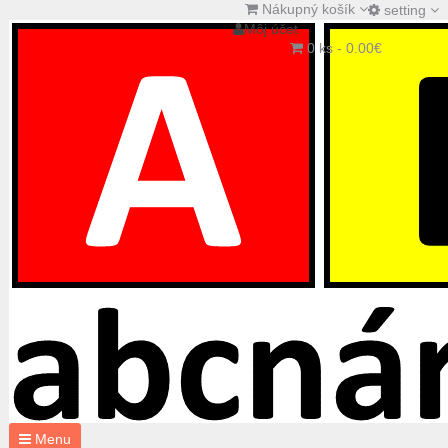
Nákupný košík
setting
Môj účet
0 ks - 0.00€
Menu