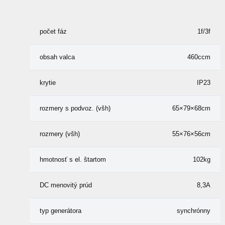
počet fáz
1f/3f
obsah valca
460ccm
krytie
IP23
rozmery s podvoz. (všh)
65×79×68cm
rozmery (všh)
55×76×56cm
hmotnosť s el. štartom
102kg
DC menovitý prúd
8,3A
typ generátora
synchrónny