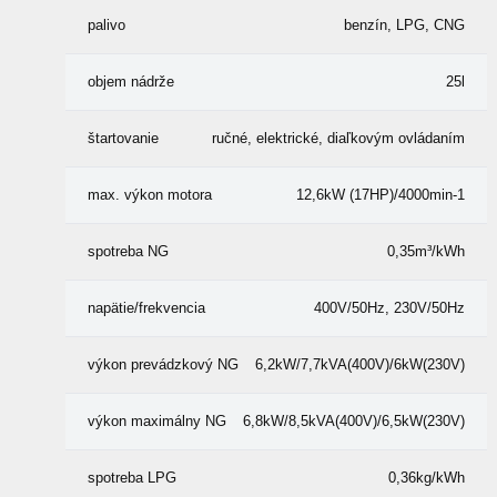
palivo
benzín, LPG, CNG
objem nádrže
25l
štartovanie
ručné, elektrické, diaľkovým ovládaním
max. výkon motora
12,6kW (17HP)/4000min-1
spotreba NG
0,35m³/kWh
napätie/frekvencia
400V/50Hz, 230V/50Hz
výkon prevádzkový NG
6,2kW/7,7kVA(400V)/6kW(230V)
výkon maximálny NG
6,8kW/8,5kVA(400V)/6,5kW(230V)
spotreba LPG
0,36kg/kWh