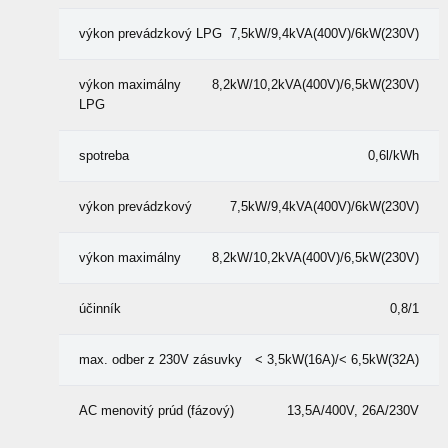
výkon prevádzkový LPG
7,5kW/9,4kVA(400V)/6kW(230V)
výkon maximálny
8,2kW/10,2kVA(400V)/6,5kW(230V)
LPG
spotreba
0,6l/kWh
výkon prevádzkový
7,5kW/9,4kVA(400V)/6kW(230V)
výkon maximálny
8,2kW/10,2kVA(400V)/6,5kW(230V)
účinník
0,8/1
max. odber z 230V zásuvky
< 3,5kW(16A)/< 6,5kW(32A)
AC menovitý prúd (fázový)
13,5A/400V, 26A/230V