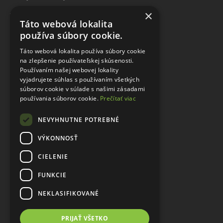
×
Zákaznícky servis
Táto webová lokalita
používa súbory cookie.
Kontaktujte nás
Táto webová lokalita používa súbory cookie
Mapa stránok
na zlepšenie používateľskej skúsenosti.
Výrobcovia
Používaním našej webovej lokality
vyjadrujete súhlas s používaním všetkých
Darčekové poukážky
súborov cookie v súlade s našimi zásadami
používania súborov cookie.
Prečítať viac
Akciový tovar
NEVYHNUTNE POTREBNÉ
Poradňa
VÝKONNOSŤ
Akciové letáky
CIELENIE
Môj účet
FUNKCIE
Môj účet
História objednávok
NEKLASIFIKOVANÉ
Novinky
PRIJAŤ VŠETKO