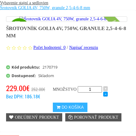
Vybavenie stajní a sedlovien
Šrotovník GOLIA 4V, 750W, granule 2,5-4-6-8 mm
AKCIA
ŠROTOVNÍK GOLIA 4V, 750W, GRANULE 2,5-4-6-8
MM
Počet hodnotení: 0
/
Napísať recenziu
Kód produktu:
2170719
Dostupnosť:
Skladom
229.00€
252.00€
MNOŽSTVO
Bez DPH: 186.18€
DO KOŠÍKA
OBĽÚBENÝ PRODUKT
POROVNAŤ PRODUKT