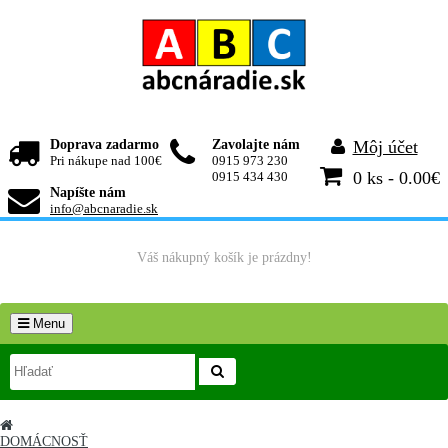
Doprava zadarmo
Zavolajte nám
Môj účet
Pri nákupe nad 100€
0915 973 230
0 ks - 0.00€
0915 434 430
Napíšte nám
info@abcnaradie.sk
Váš nákupný košík je prázdny!
Menu
DOMÁCNOSŤ