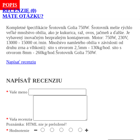
POPIS
RECENZIE (0)
MÁTE OTÁZKU?
Kompletné špecifikácie Šrotovník Golia 750W. Šrotovník melie rýchlo
veľké množstvo obilia, ako je kukurica, raž, ovos, jačmeň a ďalšie. Je
vybavený inovačným bezprašným kontajnerom. Motor: 750W, 230V,
13000 - 15000 ot./min. Množstvo namletého obilia v závislosti od
druhu zrna a vlhkosti): sito s otvorom 2,5mm - 130kg/hod. sito s
otvorom 8mm - 260kg/hod.Šrotovník Golia 750W.
Napísať recenziu
NAPÍSAŤ RECENZIU
Vaše meno
Vaša recenzia
Poznámka:
HTML nie je preložené!
Hodnotenie