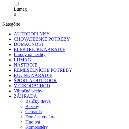
Lumag
0
Kategórie
AUTODOPLNKY
CHOVATEĽSKÉ POTREBY
DOMÁCNOSŤ
ELEKTRICKÉ NÁRADIE
Lampy na nechty
LUMAG
NÁSTROJE
REMESELNÍCKE POTREBY
RUČNÉ NÁRADIE
ŠPORT A OUTDOOR
VEĽKOOBCHOD
Vibračné pechy
ZÁHRADA
Baličky dreva
Bazény
Čerpadlá
Domáce vodárne
Hnojivá
Kompostéry