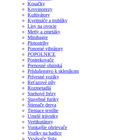
Kosačky
Krovinorezy
Kultivátory
Kvetináče a truhlíky
Lisy na ovocie
Metly a zmetáky
Minibagre
Plotostrihy
Ponorné vibrátory
POPOLNICE
Postrekovače
Prenosné ohniská
Príslušenstvo k skleníkom
Prívesné vozíky
Reťazové píly
Rozmetadlá
Snehové frézy
Stavebné furiky
Štiepače dreva
Tieniace textílie
Umelé trávniky
Vertikutátory
Vonkajšie ohrievače
Vozíky na hadice
Vysávače lístia