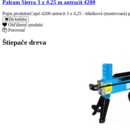
Palram Sierra 3 x 4,25 m antracit 4200
Popis produktuCapri 4200 antracit 3 x 4,25 - hliníková (montovaná) pe
Do košíka
Obľúbený produkt
Porovnať
Štiepače dreva