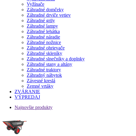
Vyžínače
Záhradné domčeky
Záhradné drviče vetiev
Záhradné grily
Záhradné lampy
Záhradné lehátka
Záhradné náradie
Záhradné nožnice
Záhradné ohrievače
Záhradné skleníky
Záhradné slnečníky a doplnky
Záhradné stany a altány
Záhradné traktory
Záhradný nábytok
Závesné kreslá
Zemné vrtáky
ZVÁRANIE
VÝPREDAJ
Najnovšie produkty