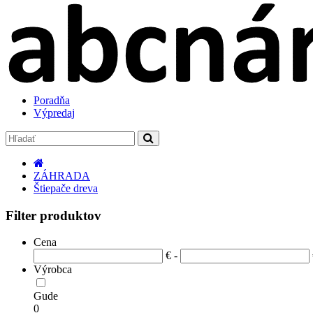
Poradňa
Výpredaj
ZÁHRADA
Štiepače dreva
Filter produktov
Cena
€ -
Výrobca
Gude
0