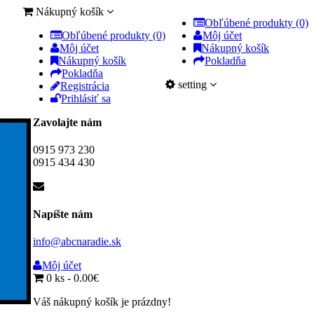
Nákupný košík
Obľúbené produkty (0)
Obľúbené produkty (0)
Môj účet
Môj účet
Nákupný košík
Nákupný košík
Pokladňa
Pokladňa
setting
Registrácia
Prihlásiť sa
Zavolajte nám
0915 973 230
0915 434 430
Napíšte nám
info@abcnaradie.sk
Môj účet
0 ks - 0.00€
Váš nákupný košík je prázdny!