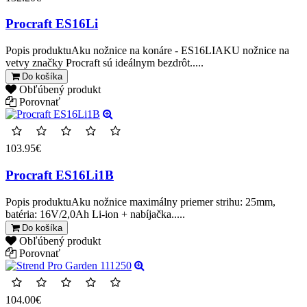
Procraft ES16Li
Popis produktuAku nožnice na konáre - ES16LIAKU nožnice na
vetvy značky Procraft sú ideálnym bezdrôt.....
Do košíka
Obľúbený produkt
Porovnať
103.95€
Procraft ES16Li1B
Popis produktuAku nožnice maximálny priemer strihu: 25mm,
batéria: 16V/2,0Ah Li-ion + nabíjačka.....
Do košíka
Obľúbený produkt
Porovnať
104.00€