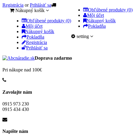
Registrácia
or
Prihlásiť sa
Obľúbené produkty (0)
Nákupný košík
Môj účet
Obľúbené produkty (0)
Nákupný košík
Môj účet
Pokladňa
Nákupný košík
setting
Pokladňa
Registrácia
Prihlásiť sa
Doprava zadarmo
Pri nákupe nad 100€
Zavolajte nám
0915 973 230
0915 434 430
Napíšte nám