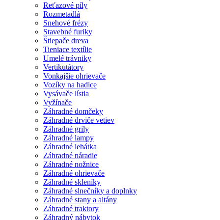
Reťazové píly
Rozmetadlá
Snehové frézy
Stavebné furiky
Štiepače dreva
Tieniace textílie
Umelé trávniky
Vertikutátory
Vonkajšie ohrievače
Vozíky na hadice
Vysávače lístia
Vyžínače
Záhradné domčeky
Záhradné drviče vetiev
Záhradné grily
Záhradné lampy
Záhradné lehátka
Záhradné náradie
Záhradné nožnice
Záhradné ohrievače
Záhradné skleníky
Záhradné slnečníky a doplnky
Záhradné stany a altány
Záhradné traktory
Záhradný nábytok