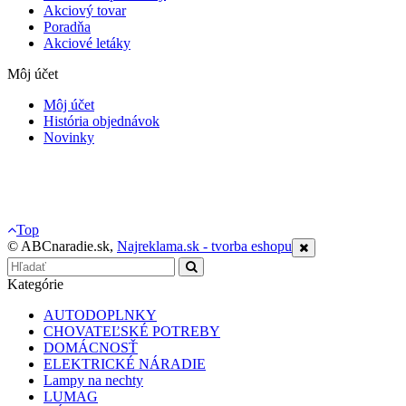
Akciový tovar
Poradňa
Akciové letáky
Môj účet
Môj účet
História objednávok
Novinky
Top
© ABCnaradie.sk,
Najreklama.sk - tvorba eshopu
Kategórie
AUTODOPLNKY
CHOVATEĽSKÉ POTREBY
DOMÁCNOSŤ
ELEKTRICKÉ NÁRADIE
Lampy na nechty
LUMAG