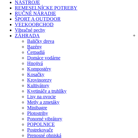
NÁSTROJE
REMESELNÍCKE POTREBY
RUČNÉ NÁRADIE
ŠPORT A OUTDOOR
VEĽKOOBCHOD
Vibračné pechy
ZÁHRADA
+
Baličky dreva
Bazény
Čerpadlá
Domáce vodárne
Hnojivá
Kompostéry
Kosačky
Krovinorezy
Kultivátory
Kvetináče a truhlíky
Lisy na ovocie
Metly a zmetáky
Minibagre
Plotostrihy
Ponorné vibrátory
POPOLNICE
Postrekovače
Prenosné ohniská