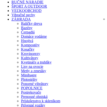
RUČNÉ NÁRADIE
ŠPORT A OUTDOOR
VEĽKOOBCHOD
Vibračné pechy
ZÁHRADA
+
Baličky dreva
Bazény
Čerpadlá
Domáce vodárne
Hnojivá
Kompostéry
Kosačky
Krovinorezy
Kultivátory
Kvetináče a truhlíky
Lisy na ovocie
Metly a zmetáky
Minibagre
Plotostrihy
Ponorné vibrátory
POPOLNICE
Postrekovače
Prenosné ohniská
Príslušenstvo k skleníkom
Prívesné vozíky