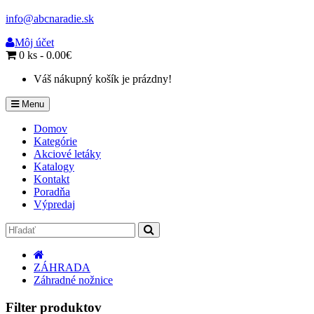
info@abcnaradie.sk
Môj účet
0 ks - 0.00€
Váš nákupný košík je prázdny!
Menu
Domov
Kategórie
Akciové letáky
Katalogy
Kontakt
Poradňa
Výpredaj
ZÁHRADA
Záhradné nožnice
Filter produktov