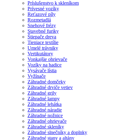
Príslušenstvo k skleníkom
Prívesné vozíky
Reťazové píly
Rozmetadlá
Snehové frézy
Stavebné furiky
Štiepače dreva
Tieniace textílie
Umelé trávniky
Vertikutátory
Vonkajšie ohrievače
Vozíky na hadice
Vysávače lístia
Vyžínače
Záhradné domčeky
Záhradné drviče vetiev
Záhradné grily
Záhradné lampy
Záhradné lehátka
Záhradné náradie
Záhradné nožnice
Záhradné ohrievače
Záhradné skleníky
Záhradné slnečníky a doplnky
Záhradné stany a altány