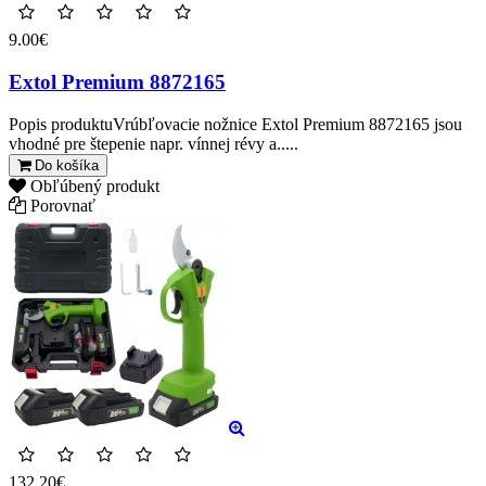
9.00€
Extol Premium 8872165
Popis produktuVrúbľovacie nožnice Extol Premium 8872165 jsou
vhodné pre štepenie napr. vínnej révy a.....
Do košíka
Obľúbený produkt
Porovnať
132.20€