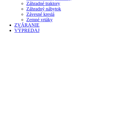
Záhradné traktory
Záhradný nábytok
Závesné kreslá
Zemné vrtáky
ZVÁRANIE
VÝPREDAJ